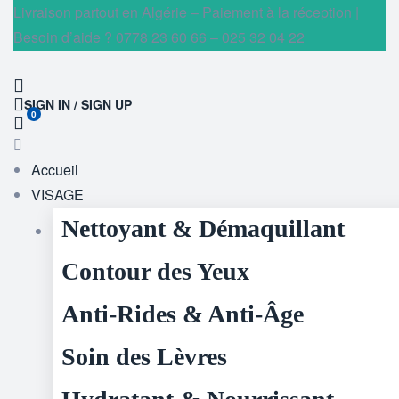
Livraison partout en Algérie – Paiement à la réception |
Besoin d’aide ? 0778 23 60 66 – 025 32 04 22
SIGN IN / SIGN UP
0
Accueil
VISAGE
Nettoyant & Démaquillant
Contour des Yeux
Anti-Rides & Anti-Âge
Soin des Lèvres