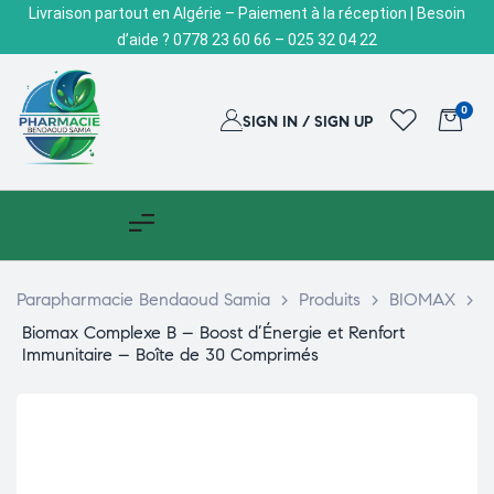
Livraison partout en Algérie – Paiement à la réception | Besoin
d’aide ? 0778 23 60 66 – 025 32 04 22
0
SIGN IN / SIGN UP
Parapharmacie Bendaoud Samia
>
Produits
>
BIOMAX
>
Biomax Complexe B – Boost d’Énergie et Renfort
Immunitaire – Boîte de 30 Comprimés