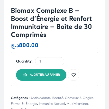
Biomax Complexe B –
Boost d’Énergie et Renfort
Immunitaire – Boîte de 30
Comprimés
د.ج
800.00
Quantity:
AJOUTER AU PANIER
Catégories :
Antioxydants
,
Beauté
,
Cheveux & Ongles
,
Forme Et Énergie
,
Immunité Naturel
,
Multivitamines
,