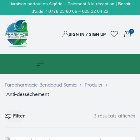
Livraison partout en Algérie – Paiement à la réception | Besoin
d’aide ? 0778 23 60 66 – 025 32 04 22
0
SIGN IN / SIGN UP
Parapharmacie Bendaoud Samia
>
Produits
>
Anti-dessèchement
Filter
3 résultats affichés