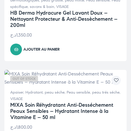
dermatologiques
,
peau grasse
,
peau mixte
,
Peau sensible
,
Peau
spécifique
,
savons & bain
,
VISAGE
HB Derma Hydracure Gel Lavant Doux –
Nettoyant Protecteur & Anti-Dessèchement –
200ml
د.ج
1,350.00
AJOUTER AU PANIER
OUT OF STOCK
Apaiser
,
Hydratant
,
peau séche
,
Peau sensible
,
peau trés séche
,
VISAGE
MIXA Soin Réhydratant Anti-Desséchement
Peaux Sensibles – Hydratant Intense à la
Vitamine E – 50 ml
د.ج
1,800.00