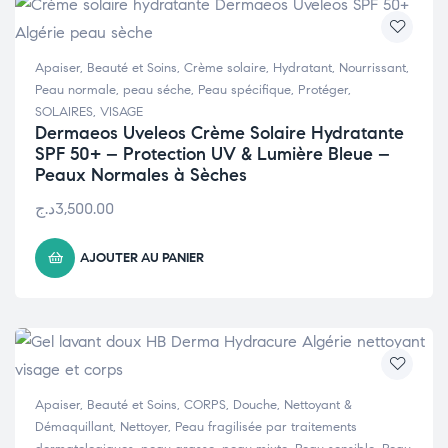
Apaiser
,
Beauté et Soins
,
Crème solaire
,
Hydratant
,
Nourrissant
,
Peau normale
,
peau séche
,
Peau spécifique
,
Protéger
,
SOLAIRES
,
VISAGE
Dermaeos Uveleos Crème Solaire Hydratante
SPF 50+ – Protection UV & Lumière Bleue –
Peaux Normales à Sèches
د.ج
3,500.00
AJOUTER AU PANIER
Apaiser
,
Beauté et Soins
,
CORPS
,
Douche
,
Nettoyant &
Démaquillant
,
Nettoyer
,
Peau fragilisée par traitements