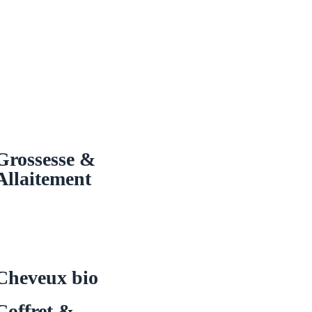
Grossesse &
Allaitement
Cheveux bio
Coffret &