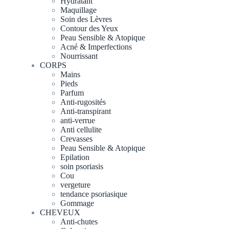
Hydratant
Maquillage
Soin des Lèvres
Contour des Yeux
Peau Sensible & Atopique
Acné & Imperfections
Nourrissant
CORPS
Mains
Pieds
Parfum
Anti-rugosités
Anti-transpirant
anti-verrue
Anti cellulite
Crevasses
Peau Sensible & Atopique
Epilation
soin psoriasis
Cou
vergeture
tendance psoriasique
Gommage
CHEVEUX
Anti-chutes