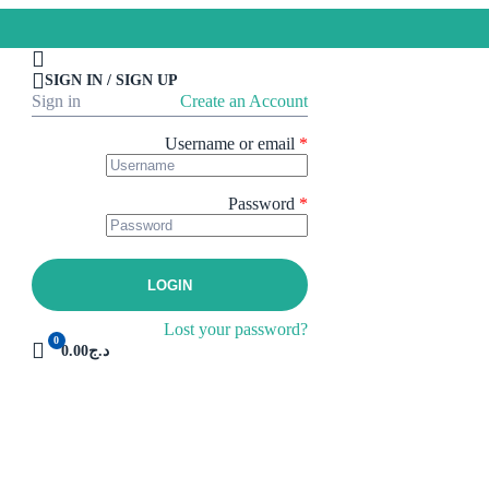
SIGN IN / SIGN UP
Sign in
Create an Account
Username or email
*
Password
*
LOGIN
Lost your password?
0
0.00د.ج