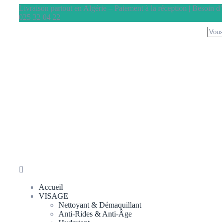
Livraison partout en Algérie – Paiement à la réception | Besoin 
025 32 04 22
Accueil
VISAGE
Nettoyant & Démaquillant
Anti-Rides & Anti-Âge