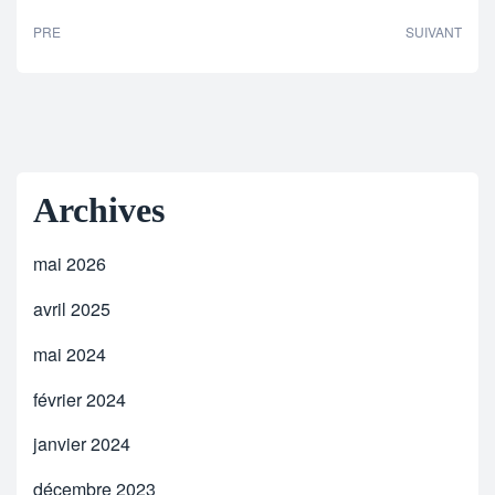
PRE
SUIVANT
Archives
mai 2026
avril 2025
mai 2024
février 2024
janvier 2024
décembre 2023