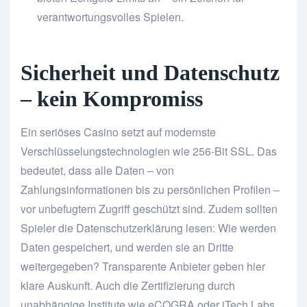
verantwortungsvolles Spielen.
Sicherheit und Datenschutz
– kein Kompromiss
Ein seriöses Casino setzt auf modernste
Verschlüsselungstechnologien wie 256-Bit SSL. Das
bedeutet, dass alle Daten – von
Zahlungsinformationen bis zu persönlichen Profilen –
vor unbefugtem Zugriff geschützt sind. Zudem sollten
Spieler die Datenschutzerklärung lesen: Wie werden
Daten gespeichert, und werden sie an Dritte
weitergegeben? Transparente Anbieter geben hier
klare Auskunft. Auch die Zertifizierung durch
unabhängige Institute wie eCOGRA oder iTech Labs