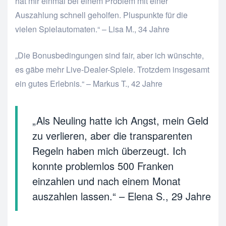
hat mir einmal bei einem Problem mit einer
Auszahlung schnell geholfen. Pluspunkte für die
vielen Spielautomaten.“ – Lisa M., 34 Jahre
„Die Bonusbedingungen sind fair, aber ich wünschte,
es gäbe mehr Live-Dealer-Spiele. Trotzdem insgesamt
ein gutes Erlebnis.“ – Markus T., 42 Jahre
„Als Neuling hatte ich Angst, mein Geld
zu verlieren, aber die transparenten
Regeln haben mich überzeugt. Ich
konnte problemlos 500 Franken
einzahlen und nach einem Monat
auszahlen lassen.“ – Elena S., 29 Jahre