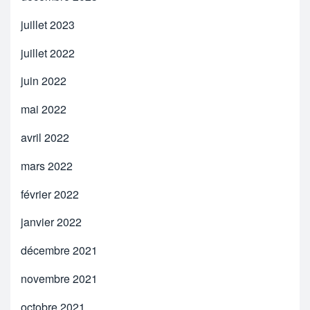
juillet 2023
juillet 2022
juin 2022
mai 2022
avril 2022
mars 2022
février 2022
janvier 2022
décembre 2021
novembre 2021
octobre 2021