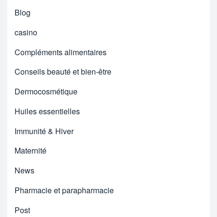
Blog
casino
Compléments alimentaires
Conseils beauté et bien-être
Dermocosmétique
Huiles essentielles
Immunité & Hiver
Maternité
News
Pharmacie et parapharmacie
Post