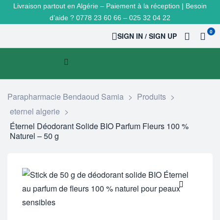
Livraison partout en Algérie – Paiement à la réception | Besoin
d’aide ? 0778 23 60 66 – 025 32 04 22
0
SIGN IN / SIGN UP
Parapharmacie Bendaoud Samia
>
Produits
>
eternel algerie
>
Éternel Déodorant Solide BIO Parfum Fleurs 100 %
Naturel – 50 g
🔍